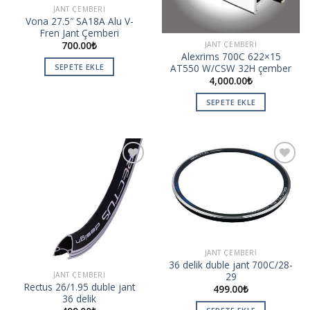
JANT ÇEMBERI
Vona 27.5″ SA18A Alu V-
Fren Jant Çemberi
700.00
₺
JANT ÇEMBERI
Alexrims 700C 622×15
SEPETE EKLE
AT550 W/CSW 32H çember
4,000.00
₺
SEPETE EKLE
Add to
Add to
wishlist
wishlist
JANT ÇEMBERI
36 delik duble jant 700C/28-
29
JANT ÇEMBERI
Rectus 26/1.95 duble jant
499.00
₺
36 delik