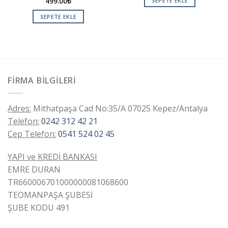
499.00
₺
SEPETE EKLE
SEPETE EKLE
FIRMA BILGILERI
Adres:
Mithatpaşa Cad No:35/A 07025 Kepez/Antalya
Telefon:
0242 312 42 21
Cep Telefon:
0541 524 02 45
YAPI ve KREDİ BANKASI
EMRE DURAN
TR660006701000000081068600
TEOMANPAŞA ŞUBESİ
ŞUBE KODU 491