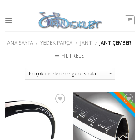
Skip
to
content
ANA SAYFA
YEDEK PARÇA
JANT
JANT ÇEMBERI
/
/
/
FILTRELE
Add to
Add to
wishlist
wishlist