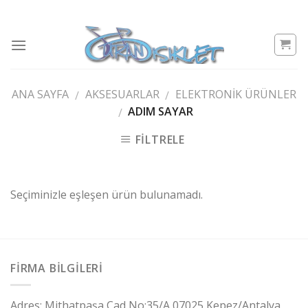
Skip
to
content
ANA SAYFA
AKSESUARLAR
ELEKTRONIK ÜRÜNLER
/
/
ADIM SAYAR
/
FILTRELE
Seçiminizle eşleşen ürün bulunamadı.
FIRMA BILGILERI
Adres:
Mithatpaşa Cad No:35/A 07025 Kepez/Antalya