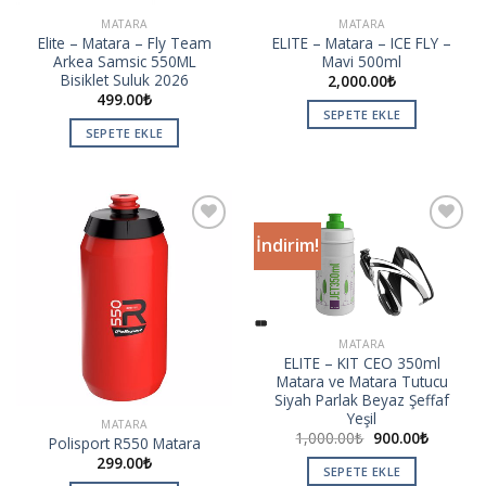
MATARA
MATARA
Elite – Matara – Fly Team
ELITE – Matara – ICE FLY –
Arkea Samsic 550ML
Mavi 500ml
Bisiklet Suluk 2026
2,000.00
₺
499.00
₺
SEPETE EKLE
SEPETE EKLE
İndirim!
Add to
Add to
wishlist
wishlist
MATARA
ELITE – KIT CEO 350ml
Matara ve Matara Tutucu
Siyah Parlak Beyaz Şeffaf
Yeşil
MATARA
1,000.00
₺
900.00
₺
Polisport R550 Matara
299.00
₺
SEPETE EKLE