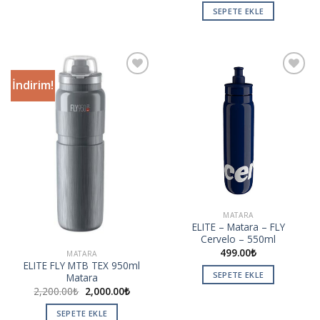
SEPETE EKLE
İndirim!
Add to
Add to
wishlist
wishlist
MATARA
ELITE – Matara – FLY
Cervelo – 550ml
499.00
₺
MATARA
ELITE FLY MTB TEX 950ml
SEPETE EKLE
Matara
2,200.00
₺
2,000.00
₺
SEPETE EKLE