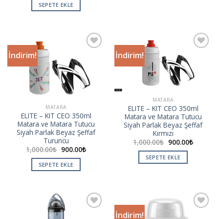
SEPETE EKLE
İndirim!
İndirim!
Add to
Add to
wishlist
wishlist
MATARA
ELITE – KIT CEO 350ml
MATARA
ELITE – KIT CEO 350ml
Matara ve Matara Tutucu
Matara ve Matara Tutucu
Siyah Parlak Beyaz Şeffaf
Siyah Parlak Beyaz Şeffaf
Kırmızı
Turuncu
1,000.00
₺
900.00
₺
1,000.00
₺
900.00
₺
SEPETE EKLE
SEPETE EKLE
İndirim!
Add to
Add to