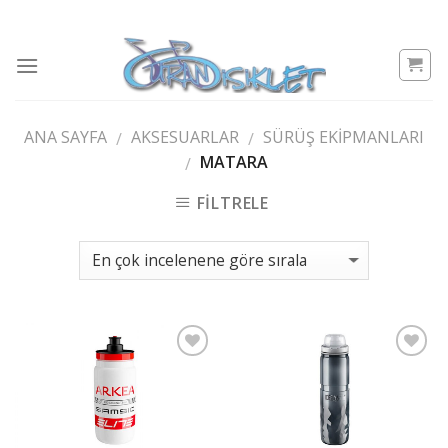
Skip
to
content
ANA SAYFA
AKSESUARLAR
SÜRÜŞ EKIPMANLARI
/
/
MATARA
/
FILTRELE
Add to
Add to
wishlist
wishlist