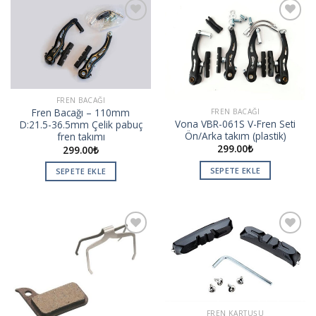
Add to
Add to
wishlist
wishlist
FREN BACAĞI
Fren Bacağı – 110mm
FREN BACAĞI
Vona VBR-061S V-Fren Seti
D:21.5-36.5mm Çelik pabuç
Ön/Arka takım (plastik)
fren takımı
299.00
₺
299.00
₺
SEPETE EKLE
SEPETE EKLE
Add to
Add to
wishlist
wishlist
FREN KARTUŞU