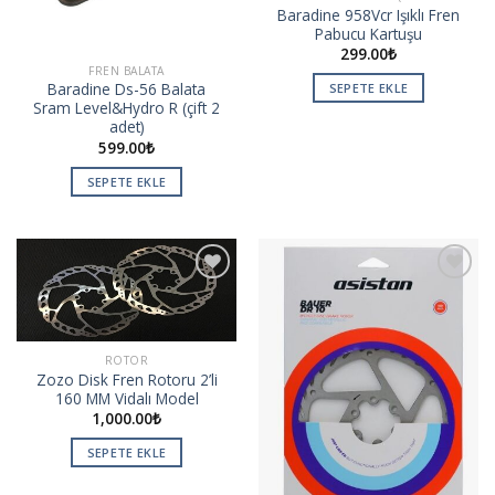
Baradine 958Vcr Işıklı Fren
Pabucu Kartuşu
299.00
₺
FREN BALATA
Baradine Ds-56 Balata
SEPETE EKLE
Sram Level&Hydro R (çift 2
adet)
599.00
₺
SEPETE EKLE
Add to
Add to
wishlist
wishlist
ROTOR
Zozo Disk Fren Rotoru 2’li
160 MM Vidalı Model
1,000.00
₺
SEPETE EKLE