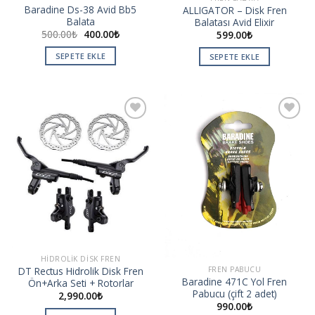
Baradine Ds-38 Avid Bb5
ALLIGATOR – Disk Fren
Balata
Balatası Avid Elixir
500.00
₺
400.00
₺
599.00
₺
SEPETE EKLE
SEPETE EKLE
Add to
Add to
wishlist
wishlist
HIDROLIK DISK FREN
FREN PABUCU
DT Rectus Hidrolik Disk Fren
Baradine 471C Yol Fren
Ön+Arka Seti + Rotorlar
Pabucu (çift 2 adet)
2,990.00
₺
990.00
₺