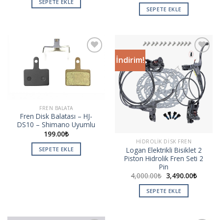
SEPETE EKLE
SEPETE EKLE
İndirim!
Add to
Add to
wishlist
wishlist
FREN BALATA
Fren Disk Balatası – HJ-
DS10 – Shimano Uyumlu
199.00
₺
HIDROLIK DISK FREN
Logan Elektrikli Bisiklet 2
SEPETE EKLE
Piston Hidrolik Fren Seti 2
Pin
4,000.00
₺
3,490.00
₺
SEPETE EKLE