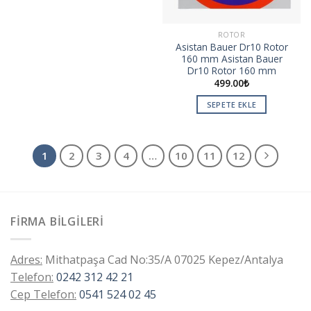
ROTOR
Asistan Bauer Dr10 Rotor
160 mm Asistan Bauer
Dr10 Rotor 160 mm
499.00
₺
SEPETE EKLE
1
2
3
4
…
10
11
12
FIRMA BILGILERI
Adres:
Mithatpaşa Cad No:35/A 07025 Kepez/Antalya
Telefon:
0242 312 42 21
Cep Telefon:
0541 524 02 45