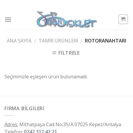
Skip
to
content
ANA SAYFA
TAMIR ÜRÜNLERI
ROTORANAHTARI
/
/
FILTRELE
Seçiminizle eşleşen ürün bulunamadı.
FIRMA BILGILERI
Adres:
Mithatpaşa Cad No:35/A 07025 Kepez/Antalya
Telefon:
0242 312 42 21