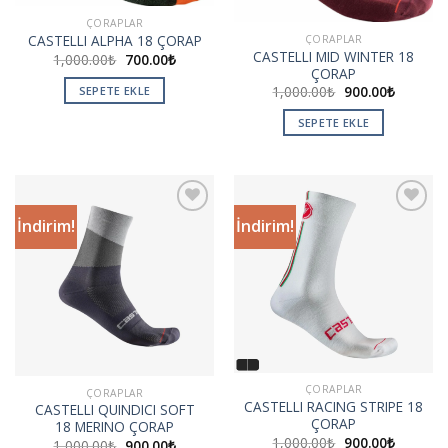
ÇORAPLAR
CASTELLI ALPHA 18 ÇORAP
ÇORAPLAR
CASTELLI MID WINTER 18
1,000.00
₺
700.00
₺
ÇORAP
1,000.00
₺
900.00
₺
SEPETE EKLE
SEPETE EKLE
İndirim!
İndirim!
Add to
Add to
wishlist
wishlist
ÇORAPLAR
ÇORAPLAR
CASTELLI RACING STRIPE 18
CASTELLI QUINDICI SOFT
ÇORAP
18 MERINO ÇORAP
1,000.00
₺
900.00
₺
1,000.00
₺
900.00
₺