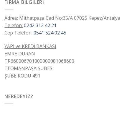
FIRMA BILGILERI
Adres:
Mithatpaşa Cad No:35/A 07025 Kepez/Antalya
Telefon:
0242 312 42 21
Cep Telefon:
0541 524 02 45
YAPI ve KREDİ BANKASI
EMRE DURAN
TR660006701000000081068600
TEOMANPAŞA ŞUBESİ
ŞUBE KODU 491
NEREDEYIZ?