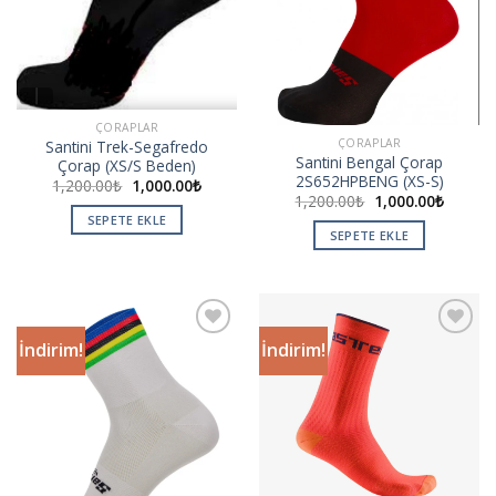
ÇORAPLAR
ÇORAPLAR
Santini Trek-Segafredo
Santini Bengal Çorap
Çorap (XS/S Beden)
2S652HPBENG (XS-S)
1,200.00
₺
1,000.00
₺
1,200.00
₺
1,000.00
₺
SEPETE EKLE
SEPETE EKLE
İndirim!
İndirim!
Add to
Add to
wishlist
wishlist