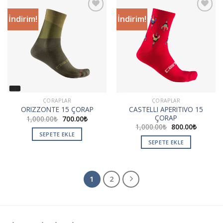
İndirim!
İndirim!
Add to
Add to
wishlist
wishlist
ÇORAPLAR
ÇORAPLAR
CASTELLI APERITIVO 15
ORIZZONTE 15 ÇORAP
ÇORAP
1,000.00
₺
700.00
₺
1,000.00
₺
800.00
₺
SEPETE EKLE
SEPETE EKLE
1
2