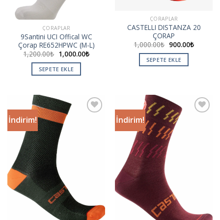
ÇORAPLAR
CASTELLI DISTANZA 20
ÇORAPLAR
ÇORAP
9Santini UCI Offical WC
1,000.00
₺
900.00
₺
Çorap RE652HPWC (M-L)
1,200.00
₺
1,000.00
₺
SEPETE EKLE
SEPETE EKLE
İndirim!
İndirim!
Add to
Add to
wishlist
wishlist