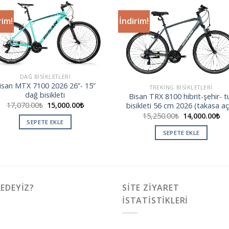
rim!
İndirim!
Add to
Add
wishlist
wishl
DAĞ BISIKLETLERI
isan MTX 7100 2026 26”- 15”
TREKING BISIKLETLERI
dağ bisikleti
Bisan TRX 8100 hibrit-şehir- t
17,070.00
₺
15,000.00
₺
bisikleti 56 cm 2026 (takasa aç
15,250.00
₺
14,000.00
₺
SEPETE EKLE
SEPETE EKLE
EDEYIZ?
SITE ZIYARET
İSTATISTIKLERI