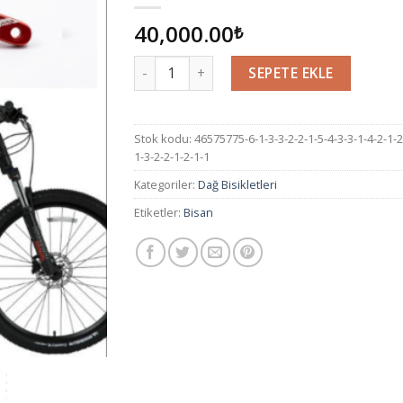
40,000.00
₺
Miktar
SEPETE EKLE
Stok kodu:
46575775-6-1-3-3-2-2-1-5-4-3-3-1-4-2-1-2
1-3-2-2-1-2-1-1
Kategoriler:
Dağ Bisikletleri
Etiketler:
Bisan