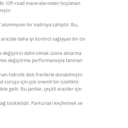
idir. Off-road maceralarından hoşlanan
ıştır.
f alüminyum bir kadroya sahiptir. Bu,
 arazide daha iyi kontrol sağlayan bir ön
es değiştirici dahil olmak üzere aktarma
vites değiştirme performansıyla tanınan
an hidrolik disk frenlerle donatılmıştır.
 sürüşü için çok önemli bir özelliktir.
te gelir. Bu jantlar, çeşitli araziler için
ağ bisikletidir. Parkurları keşfetmek ve