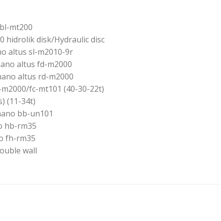
bl-mt200
hidrolik disk/Hydraulic disc
o altus sl-m2010-9r
ano altus fd-m2000
ano altus rd-m2000
-m2000/fc-mt101 (40-30-22t)
) (11-34t)
mano bb-un101
 hb-rm35
 fh-rm35
Double wall