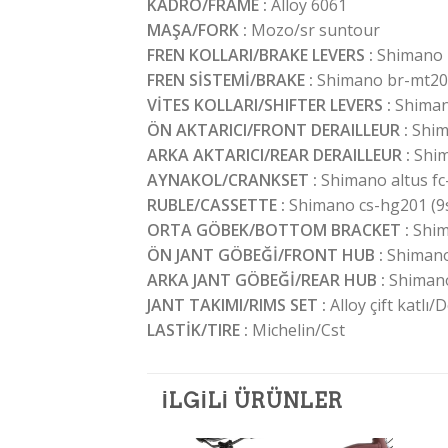
KADRO/FRAME :
Alloy 6061
MAŞA/FORK :
Mozo/sr suntour
FREN KOLLARI/BRAKE LEVERS :
Shimano 
FREN SİSTEMİ/BRAKE :
Shimano br-mt200 
VİTES KOLLARI/SHIFTER LEVERS :
Shiman
ÖN AKTARICI/FRONT DERAILLEUR :
Shim
ARKA AKTARICI/REAR DERAILLEUR :
Shim
AYNAKOL/CRANKSET :
Shimano altus fc
RUBLE/CASSETTE :
Shimano cs-hg201 (9s
ORTA GÖBEK/BOTTOM BRACKET :
Shi
ÖN JANT GÖBEĞİ/FRONT HUB :
Shimano
ARKA JANT GÖBEĞİ/REAR HUB
:
Shimano
JANT TAKIMI/RIMS SET :
Alloy çift katlı/
LASTİK/TIRE :
Michelin/Cst
İLGILI ÜRÜNLER