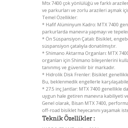
Mtx 7400 çok yönlülüğü ve farklı arazile
ve parkurları ve zorlu arazileri aşmak içi
Temel Özellikler:
* Hafif Alüminyum Kadro: MTX 7400 genell
parkurlarda manevra yapmayı ve tepelere
* Ön Süspansiyon Çatalı: Bisiklet, engeb
süspansiyon çatalıyla donatılmıştır.
* Shimano Aktarma Organları: MTX 7400 gen
organları için Shimano bileşenlerini kul
tanınmış ve güvenilir bir markadır.
* Hidrolik Disk Frenler: Bisiklet genellik
Bu, beklenmedik engellerle karşılaşabilec
* 27.5 inç Jantlar: MTX 7400 genellikle dağ 
uygun hale getiren manevra kabiliyeti ve
Genel olarak, Bisan MTX 7400, performans,
off-road bisiklet heyecanını yaşamak iste
Teknik Özellikler :