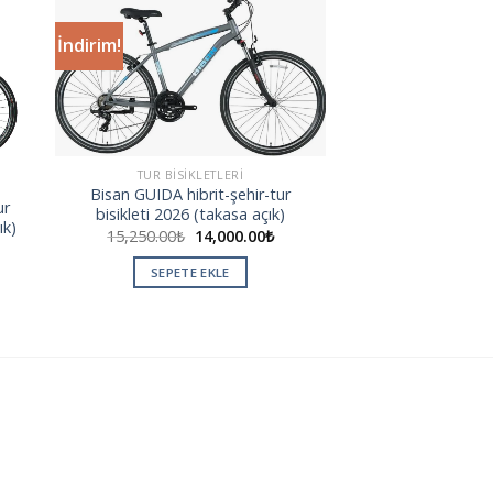
İndirim!
 to
Add to
ist
wishlist
TUR BISIKLETLERI
Bisan GUIDA hibrit-şehir-tur
ur
bisikleti 2026 (takasa açık)
ık)
15,250.00
₺
14,000.00
₺
SEPETE EKLE