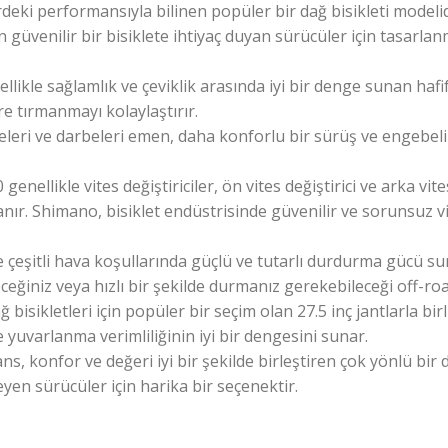
rdeki performansıyla bilinen popüler bir dağ bisikleti model
n güvenilir bir bisiklete ihtiyaç duyan sürücüler için tasarlanm
ikle sağlamlık ve çeviklik arasında iyi bir denge sunan hafi
 tırmanmayı kolaylaştırır.
eleri ve darbeleri emen, daha konforlu bir sürüş ve engebeli
ellikle vites değiştiriciler, ön vites değiştirici ve arka vit
lanır. Shimano, bisiklet endüstrisinde güvenilir ve sorunsuz 
le çeşitli hava koşullarında güçlü ve tutarlı durdurma gücü sun
eğiniz veya hızlı bir şekilde durmanız gerekebileceği off-road
bisikletleri için popüler bir seçim olan 27.5 inç jantlarla birlik
 yuvarlanma verimliliğinin iyi bir dengesini sunar.
 konfor ve değeri iyi bir şekilde birleştiren çok yönlü bir d
yen sürücüler için harika bir seçenektir.