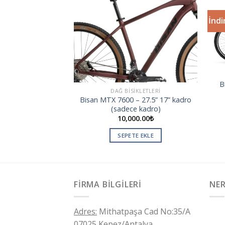
İndi
Add to
Add to
wishlist
wishlist
DRO
B
2025 (19”-56cm)
DAĞ BISIKLETLERI
e kadro)
Bisan MTX 7600 – 27.5” 17” kadro
0.00
₺
(sadece kadro)
10,000.00
₺
TE EKLE
SEPETE EKLE
FIRMA BILGILERI
NER
Adres:
Mithatpaşa Cad No:35/A
07025 Kepez/Antalya