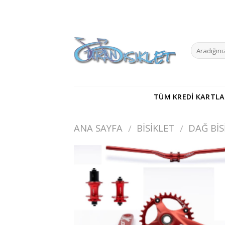
Skip
to
content
TÜM KREDI KARTLA
ANA SAYFA
BISIKLET
DAĞ BIS
/
/