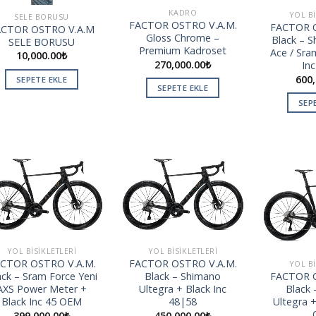
KADRO
YOL BI
SELE BORUSU
FACTOR OSTRO V.A.M.
FACTOR O
ACTOR OSTRO V.A.M
Gloss Chrome –
Black – 
SELE BORUSU
Premium Kadroset
Ace / Sra
10,000.00
₺
270,000.00
₺
In
600,
SEPETE EKLE
SEPETE EKLE
SEP
Add to
Add to
wishlist
wishlist
YOL BISIKLETLERI
YOL BISIKLETLERI
CTOR OSTRO V.A.M.
FACTOR OSTRO V.A.M.
YOL BI
FACTOR O
ack – Sram Force Yeni
Black – Shimano
Black
AXS Power Meter +
Ultegra + Black Inc
Ultegra +
Black Inc 45 OEM
48|58
399,000.00
₺
450,000.00
₺