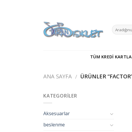
Skip
to
content
TÜM KREDI KARTLA
ANA SAYFA
ÜRÜNLER “FACTOR”
/
KATEGORILER
Aksesuarlar
beslenme