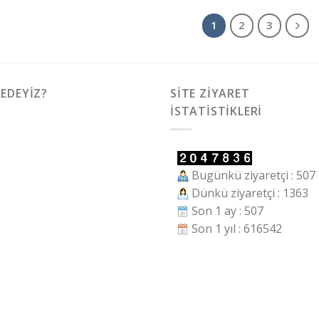
1
2
3
EDEYIZ?
SITE ZIYARET
İSTATISTIKLERI
Bugünkü ziyaretçi : 507
Dünkü ziyaretçi : 1363
Son 1 ay : 507
Son 1 yıl : 616542