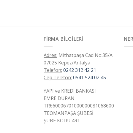
FIRMA BILGILERI
NER
Adres:
Mithatpaşa Cad No:35/A
07025 Kepez/Antalya
Telefon:
0242 312 42 21
Cep Telefon:
0541 524 02 45
YAPI ve KREDİ BANKASI
EMRE DURAN
TR660006701000000081068600
TEOMANPAŞA ŞUBESİ
ŞUBE KODU 491