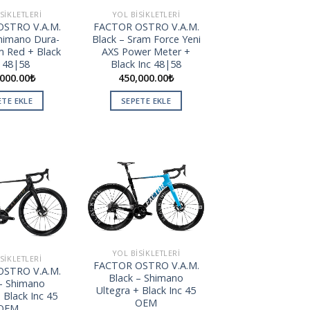
SIKLETLERI
YOL BISIKLETLERI
STRO V.A.M.
FACTOR OSTRO V.A.M.
Shimano Dura-
Black – Sram Force Yeni
m Red + Black
AXS Power Meter +
c 48|58
Black Inc 48|58
000.00
₺
450,000.00
₺
ETE EKLE
SEPETE EKLE
Add to
Add to
wishlist
wishlist
YOL BISIKLETLERI
SIKLETLERI
FACTOR OSTRO V.A.M.
STRO V.A.M.
Black – Shimano
 – Shimano
Ultegra + Black Inc 45
 Black Inc 45
OEM
OEM