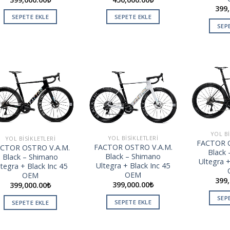
399,
SEPETE EKLE
SEPETE EKLE
SEP
Add to
Add to
wishlist
wishlist
YOL BI
YOL BISIKLETLERI
YOL BISIKLETLERI
FACTOR O
FACTOR OSTRO V.A.M.
CTOR OSTRO V.A.M.
Black
Black – Shimano
Black – Shimano
Ultegra +
Ultegra + Black Inc 45
ltegra + Black Inc 45
OEM
OEM
399,
399,000.00
₺
399,000.00
₺
SEP
SEPETE EKLE
SEPETE EKLE