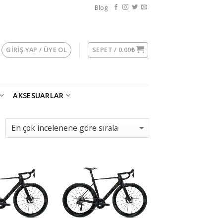
Blog
GIRIŞ YAP / ÜYE OL
SEPET /
0.00
₺
AKSESUARLAR
Add to
Add to
wishlist
wishlist