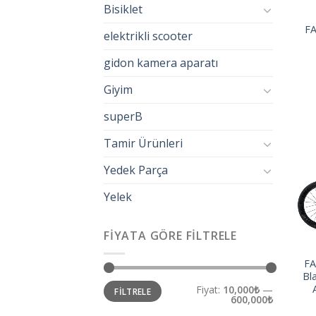
Bisiklet
F
elektrikli scooter
gidon kamera aparatı
Giyim
superB
Tamir Ürünleri
Yedek Parça
Yelek
FIYATA GÖRE FILTRELE
FA
Bl
Fiyat:
10,000₺
—
FILTRELE
600,000₺