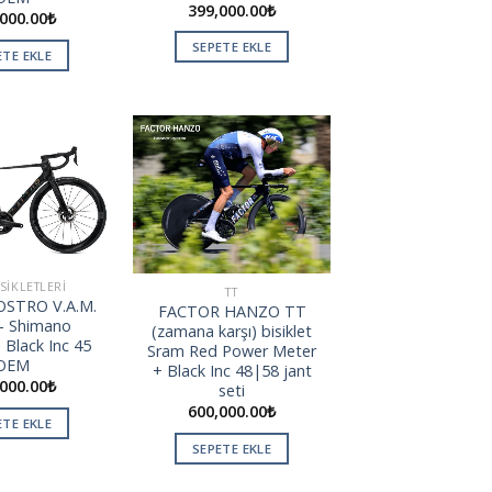
399,000.00
₺
000.00
₺
SEPETE EKLE
ETE EKLE
Add to
Add to
wishlist
wishlist
SIKLETLERI
TT
STRO V.A.M.
FACTOR HANZO TT
 – Shimano
(zamana karşı) bisiklet
 Black Inc 45
Sram Red Power Meter
OEM
+ Black Inc 48|58 jant
000.00
₺
seti
600,000.00
₺
ETE EKLE
SEPETE EKLE