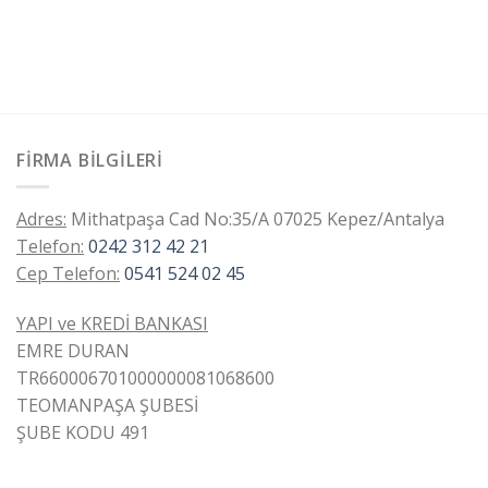
FIRMA BILGILERI
Adres:
Mithatpaşa Cad No:35/A 07025 Kepez/Antalya
Telefon:
0242 312 42 21
Cep Telefon:
0541 524 02 45
YAPI ve KREDİ BANKASI
EMRE DURAN
TR660006701000000081068600
TEOMANPAŞA ŞUBESİ
ŞUBE KODU 491