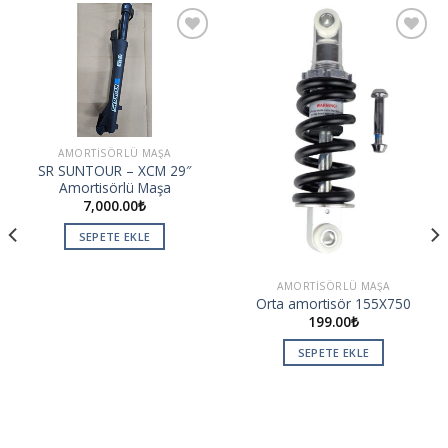
Add to
Add to
wishlist
wishlist
AMORTISÖRLÜ MAŞA
SR SUNTOUR – XCM 29″
Amortisörlü Maşa
7,000.00
₺
SEPETE EKLE
AMORTISÖRLÜ MAŞA
Orta amortisör 155X750
199.00
₺
SEPETE EKLE