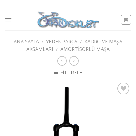
Skip
to
content
ANA SAYFA
YEDEK PARÇA
KADRO VE MAŞA
/
/
AKSAMLARI
AMORTISÖRLÜ MAŞA
/
FILTRELE
Add to
wishlist