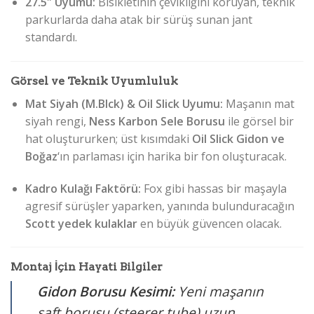
27.5″ Uyumu:
Bisikletinin çevikliğini koruyan, teknik
parkurlarda daha atak bir sürüş sunan jant
standardı.
Görsel ve Teknik Uyumluluk
Mat Siyah (M.Blck) & Oil Slick Uyumu:
Maşanın mat
siyah rengi,
Ness Karbon Sele Borusu
ile görsel bir
hat oluştururken; üst kısımdaki
Oil Slick Gidon ve
Boğaz
‘ın parlaması için harika bir fon oluşturacak.
Kadro Kulağı Faktörü:
Fox gibi hassas bir maşayla
agresif sürüşler yaparken, yanında bulunduracağın
Scott yedek kulaklar
en büyük güvencen olacak.
Montaj İçin Hayati Bilgiler
Gidon Borusu Kesimi:
Yeni maşanın
şaft borusu (steerer tube) uzun