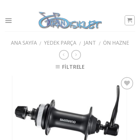
Skip
to
content
ANA SAYFA
YEDEK PARÇA
JANT
ÖN HAZNE
/
/
/
FILTRELE
Add to
wishlist