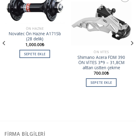
Add to
Add to
wishlist
wishlist
ÖN HAZNE
Novatec Ön Hazne A171Sb
(28 delik)
1,000.00
₺
ÖN VITES
SEPETE EKLE
Shimano Acera FDM 390
ÖN VİTES 3*9 – 31,8CM
alttan üstten çekme
700.00
₺
SEPETE EKLE
FIRMA BILGILERI