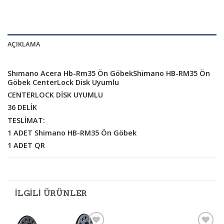
AÇIKLAMA
Shımano Acera Hb-Rm35 Ön Göbek
Shimano HB-RM35 Ön
Göbek CenterLock Disk Uyumlu
CENTERLOCK DİSK UYUMLU
36 DELİK
TESLİMAT:
1 ADET Shimano HB-RM35 Ön Göbek
1 ADET QR
İLGILI ÜRÜNLER