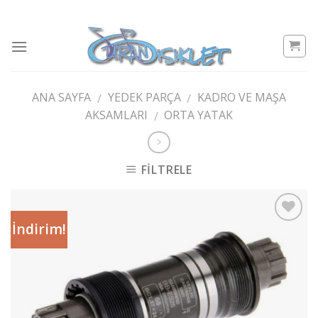
Skip
to
content
ANA SAYFA
YEDEK PARÇA
KADRO VE MAŞA
/
/
AKSAMLARI
ORTA YATAK
/
FILTRELE
İndirim!
Add to
wishlist