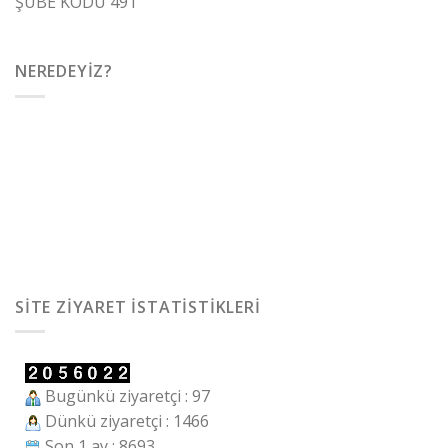
ŞUBE KODU 491
NEREDEYIZ?
SITE ZIYARET İSTATISTIKLERI
Bugünkü ziyaretçi : 97
Dünkü ziyaretçi : 1466
Son 1 ay : 8693