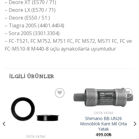
– Deore XT (ES70 / 71)
– Deore LX (ES70 / 71)
– Deore (ES50 / 51 )
– Tiagra 2005 (4401.4404)
– Sora 2005 (3301.3304)
– FC-T521, FC M752, M751 FC, ​​FC M572, M571 FC, ​​FC ve
FC-M510-8 M440-8 üçlü aynakollarla uyumludur
İLGILI ÜRÜNLER
Add to
Add to
wishlist
wishlist
ORTA YATAK
Shimano BB-UN26
Monoblok Kare Mil Orta
Yatak
499.00
₺
ORTA YATAK