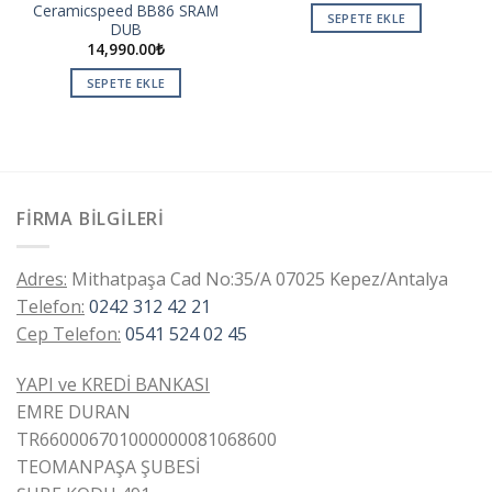
Ceramicspeed BB86 SRAM
SEPETE EKLE
DUB
14,990.00
₺
SEPETE EKLE
FIRMA BILGILERI
Adres:
Mithatpaşa Cad No:35/A 07025 Kepez/Antalya
Telefon:
0242 312 42 21
Cep Telefon:
0541 524 02 45
YAPI ve KREDİ BANKASI
EMRE DURAN
TR660006701000000081068600
TEOMANPAŞA ŞUBESİ