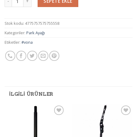
SEPETE EKLE
Stok kodu:
4775757575755558
Kategoriler:
Park Ayağı
Etiketler:
#vona
İLGILI ÜRÜNLER
Add to
Add to
wishlist
wishlist