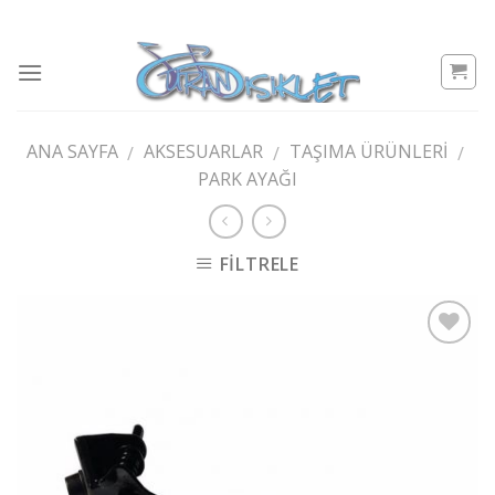
Skip
to
content
ANA SAYFA
AKSESUARLAR
TAŞIMA ÜRÜNLERI
/
/
/
PARK AYAĞI
FILTRELE
Add to
wishlist