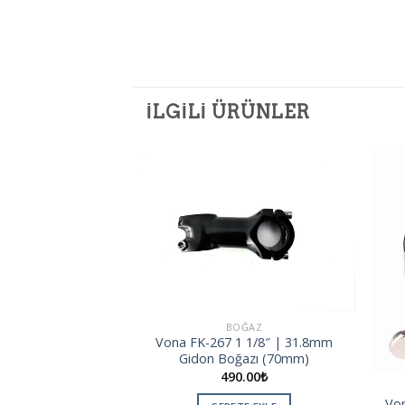
İLGILI ÜRÜNLER
Add to
Add to
wishlist
wishlist
BOĞAZ
 BORUSU
Vona FK-267 1 1/8″ | 31.8mm
 27.2X350 Sele
Gidon Boğazı (70mm)
rusu
490.00
₺
.00
₺
Von