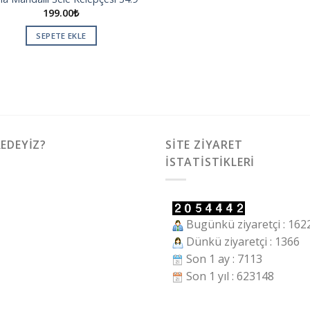
199.00
₺
SEPETE EKLE
EDEYIZ?
SITE ZIYARET
İSTATISTIKLERI
Bugünkü ziyaretçi : 162
Dünkü ziyaretçi : 1366
Son 1 ay : 7113
Son 1 yıl : 623148