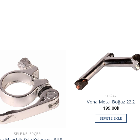
Add to
Add
wishlist
wishl
BOĞAZ
Vona Metal Boğaz 22.2
199.00
₺
SEPETE EKLE
SELE KELEPÇESI
a Mandallı Sele Kelepçesi 34.9