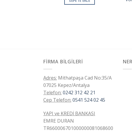
SEPETE EKLE
TE EKLE
FIRMA BILGILERI
NER
Adres:
Mithatpaşa Cad No:35/A
07025 Kepez/Antalya
Telefon:
0242 312 42 21
Cep Telefon:
0541 524 02 45
YAPI ve KREDİ BANKASI
EMRE DURAN
TR660006701000000081068600