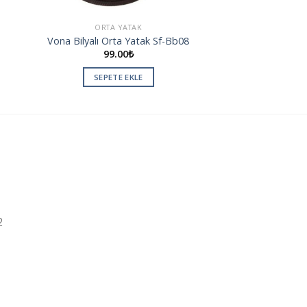
ORTA YATAK
Vona Bilyalı Orta Yatak Sf-Bb08
99.00
₺
SEPETE EKLE
2