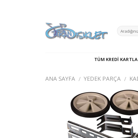
Skip
to
content
TÜM KREDI KARTLA
ANA SAYFA
YEDEK PARÇA
KA
/
/