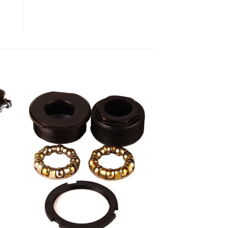
 to
Add to
ist
wishlist