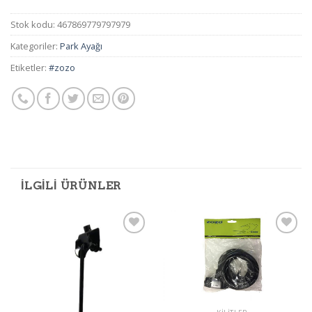
Stok kodu:
467869779797979
Kategoriler:
Park Ayağı
Etiketler:
#zozo
İLGILI ÜRÜNLER
Add to
Add to
wishlist
wishlist