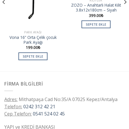
KILITLER
ZOZO – Anahtarlı Halat Kilit
3.8x12x180cm – Siyah
399.00
₺
SEPETE EKLE
PARK AYAĞI
Vona 16” Orta Çelik çocuk
Park Ayağı
199.00
₺
SEPETE EKLE
FIRMA BILGILERI
Adres:
Mithatpaşa Cad No:35/A 07025 Kepez/Antalya
Telefon:
0242 312 42 21
Cep Telefon:
0541 524 02 45
YAPI ve KREDİ BANKASI