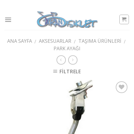
Skip
to
content
ANA SAYFA
AKSESUARLAR
TAŞIMA ÜRÜNLERI
/
/
/
PARK AYAĞI
FILTRELE
Add to
wishlist